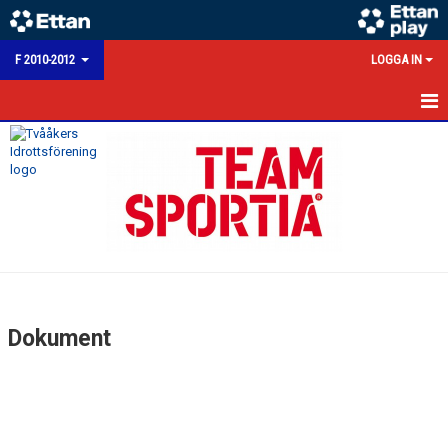
F 2010-2012
LOGGA IN
HEM
NYHETER
KALENDER
MATCHER
TRUPPEN
Dokument
BILDGALLERI
KONTAKT