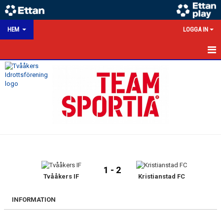
HEM
LOGGA IN
HEM
NYHETER
KALENDER
MATCHER
VÅRA LAG/TRÄNARE
1 - 2
VÅRA SPONSORER
Tvååkers IF
Kristianstad FC
KONTAKT
INFORMATION
DOKUMENT