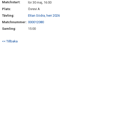
Matchstart:
lör 30 maj, 16:00
Plats:
Övrevi A
BILDGALLERI
Tävling:
Ettan Södra, herr 2026
KLUBBSHOP
Matchnummer:
000012080
Samling:
15:00
<< Tillbaka