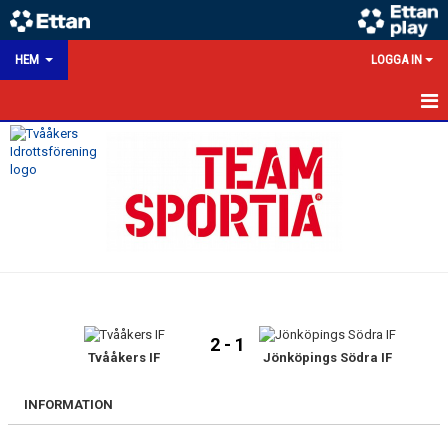
HEM
LOGGA IN
HEM
NYHETER
KALENDER
MATCHER
VÅRA LAG/TRÄNARE
2 - 1
VÅRA SPONSORER
Tvååkers IF
Jönköpings Södra IF
KONTAKT
INFORMATION
DOKUMENT