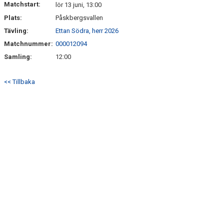
Matchstart:
lör 13 juni, 13:00
Plats:
Påskbergsvallen
BILDGALLERI
Tävling:
Ettan Södra, herr 2026
KLUBBSHOP
Matchnummer:
000012094
Samling:
12:00
<< Tillbaka