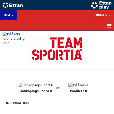
HEM
LOGGA IN
HEM
NYHETER
KALENDER
MATCHER
VÅRA LAG/TRÄNARE
vs
VÅRA SPONSORER
Jönköpings Södra IF
Tvååkers IF
KONTAKT
INFORMATION
DOKUMENT