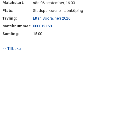
Matchstart:
sön 06 september, 16:00
Plats:
Stadsparksvallen, Jönköping
BILDGALLERI
Tävling:
Ettan Södra, herr 2026
KLUBBSHOP
Matchnummer:
000012158
Samling:
15:00
<< Tillbaka