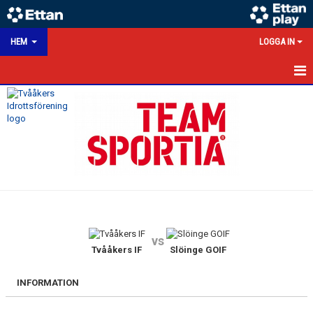
HEM
LOGGA IN
HEM
NYHETER
KALENDER
MATCHER
VÅRA LAG/TRÄNARE
vs
VÅRA SPONSORER
Tvååkers IF
Slöinge GOIF
KONTAKT
INFORMATION
DOKUMENT