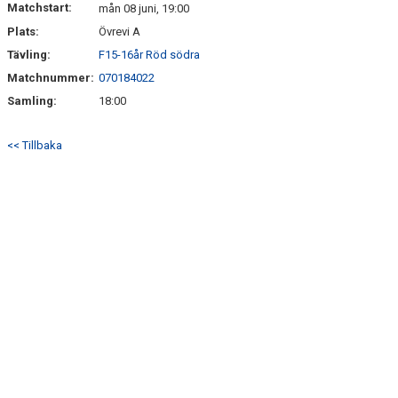
Matchstart:
mån 08 juni, 19:00
Plats:
Övrevi A
BILDGALLERI
Tävling:
F15-16år Röd södra
KLUBBSHOP
Matchnummer:
070184022
Samling:
18:00
<< Tillbaka