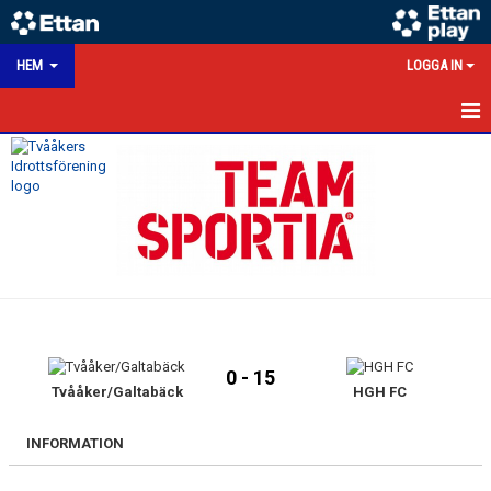
HEM
LOGGA IN
HEM
NYHETER
KALENDER
MATCHER
VÅRA LAG/TRÄNARE
0 - 15
VÅRA SPONSORER
Tvååker/Galtabäck
HGH FC
KONTAKT
INFORMATION
DOKUMENT