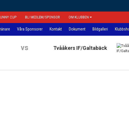
FUNNY CUP
BLI MEDLEM/SPONSOR
OM KLUBBEN
tränare
Våra Sponsorer
Kontakt
Dokument
Bildgalleri
Klubbsh
vs
Tvååkers IF/Galtabäck