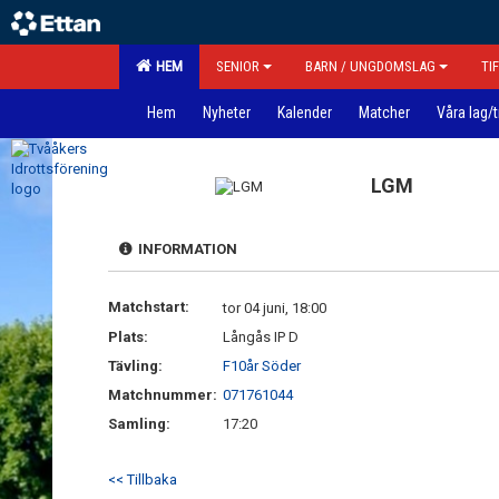
HEM
SENIOR
BARN / UNGDOMSLAG
TI
Hem
Nyheter
Kalender
Matcher
Våra lag/
LGM
INFORMATION
Matchstart:
tor 04 juni, 18:00
Plats:
Långås IP D
Tävling:
F10år Söder
Matchnummer:
071761044
Samling:
17:20
<< Tillbaka