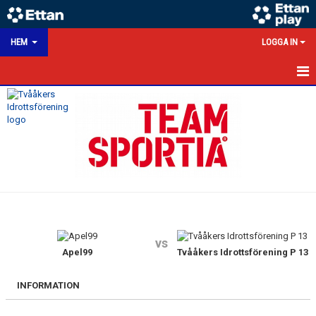
HEM
LOGGA IN
HEM
NYHETER
KALENDER
MATCHER
VÅRA LAG/TRÄNARE
vs
VÅRA SPONSORER
Apel99
Tvååkers Idrottsförening P 13
KONTAKT
INFORMATION
DOKUMENT