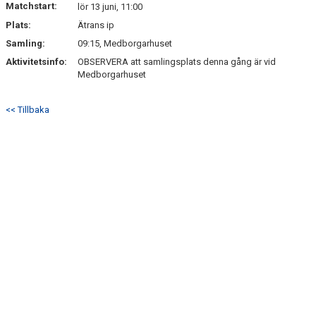
Matchstart:
lör 13 juni, 11:00
Plats:
Ätrans ip
BILDGALLERI
Samling:
09:15, Medborgarhuset
KLUBBSHOP
Aktivitetsinfo:
OBSERVERA att samlingsplats denna gång är vid
Medborgarhuset
<< Tillbaka