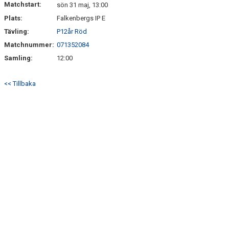
Matchstart:
sön 31 maj, 13:00
Plats:
Falkenbergs IP E
BILDGALLERI
Tävling:
P12år Röd
KLUBBSHOP
Matchnummer:
071352084
Samling:
12:00
<< Tillbaka