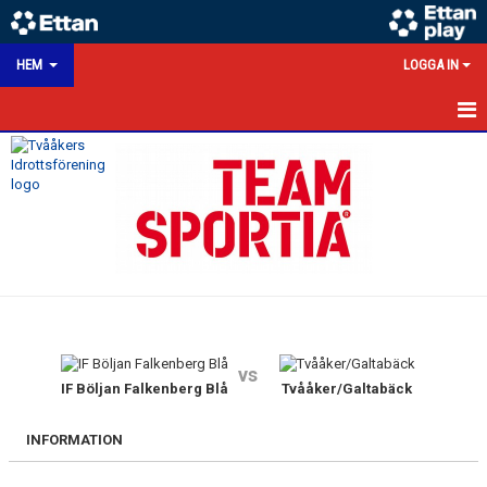
HEM
LOGGA IN
HEM
NYHETER
KALENDER
MATCHER
VÅRA LAG/TRÄNARE
vs
VÅRA SPONSORER
IF Böljan Falkenberg Blå
Tvååker/Galtabäck
KONTAKT
INFORMATION
DOKUMENT