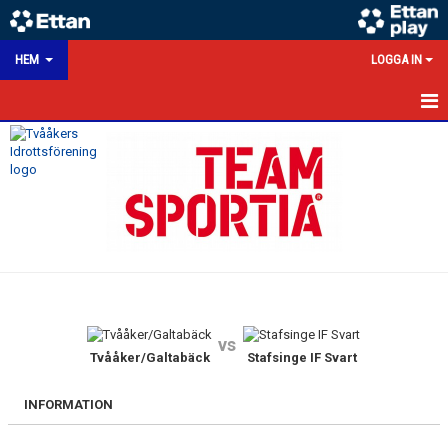
HEM
LOGGA IN
HEM
NYHETER
KALENDER
MATCHER
VÅRA LAG/TRÄNARE
vs
VÅRA SPONSORER
Tvååker/Galtabäck
Stafsinge IF Svart
KONTAKT
INFORMATION
DOKUMENT