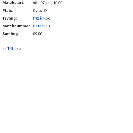
Matchstart:
sön 07 juni, 10:00
Plats:
Övrevi D
BILDGALLERI
Tävling:
P12år Röd
KLUBBSHOP
Matchnummer:
071352101
Samling:
09:00
<< Tillbaka