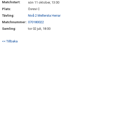
Matchstart:
sön 11 oktober, 13:00
Plats:
Övrevi C
BILDGALLERI
Tävling:
Nivå 2 Mellersta Herrar
KLUBBSHOP
Matchnummer:
070180022
Samling:
tor 02 juli, 18:00
<< Tillbaka