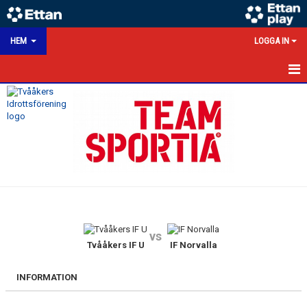
HEM
LOGGA IN
HEM
NYHETER
KALENDER
MATCHER
VÅRA LAG/TRÄNARE
vs
VÅRA SPONSORER
Tvååkers IF U
IF Norvalla
KONTAKT
INFORMATION
DOKUMENT