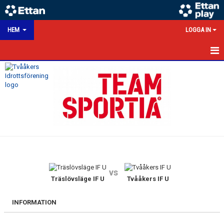
HEM
LOGGA IN
HEM
NYHETER
KALENDER
MATCHER
VÅRA LAG/TRÄNARE
vs
VÅRA SPONSORER
Träslövsläge IF U
Tvååkers IF U
KONTAKT
INFORMATION
DOKUMENT