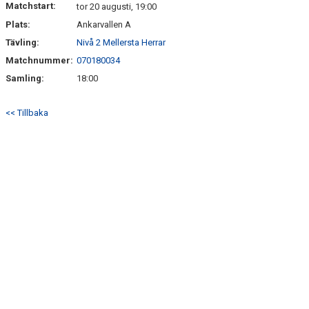
Matchstart:
tor 20 augusti, 19:00
Plats:
Ankarvallen A
BILDGALLERI
Tävling:
Nivå 2 Mellersta Herrar
KLUBBSHOP
Matchnummer:
070180034
Samling:
18:00
<< Tillbaka