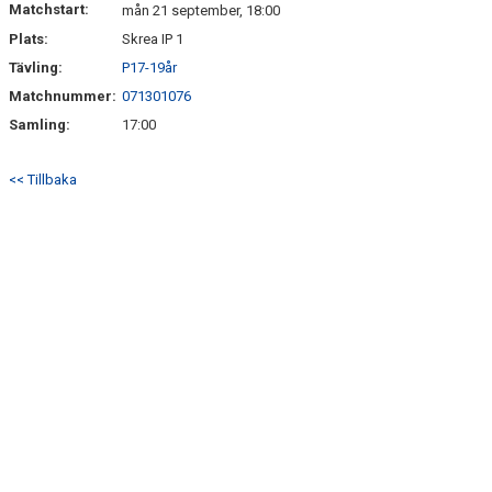
Matchstart:
mån 21 september, 18:00
Plats:
Skrea IP 1
BILDGALLERI
Tävling:
P17-19år
KLUBBSHOP
Matchnummer:
071301076
Samling:
17:00
<< Tillbaka