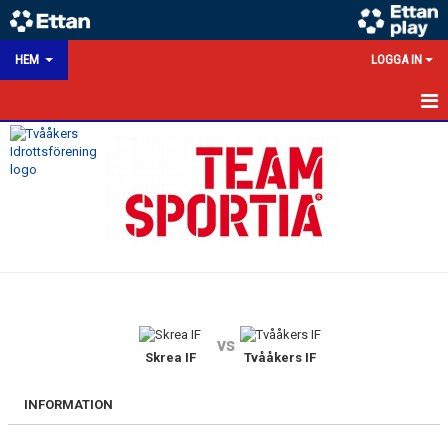
HEM
LOGGA IN
HEM
NYHETER
KALENDER
MATCHER
VÅRA LAG/TRÄNARE
vs
VÅRA SPONSORER
Skrea IF
Tvååkers IF
KONTAKT
INFORMATION
DOKUMENT