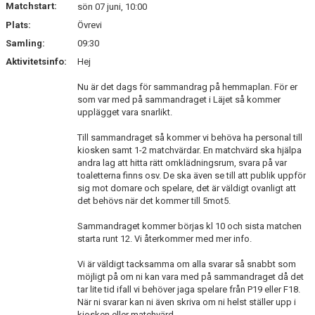
Matchstart:
sön 07 juni, 10:00
Plats:
Övrevi
BILDGALLERI
Samling:
09:30
KLUBBSHOP
Aktivitetsinfo:
Hej
Nu är det dags för sammandrag på hemmaplan. För er
som var med på sammandraget i Läjet så kommer
upplägget vara snarlikt.
Till sammandraget så kommer vi behöva ha personal till
kiosken samt 1-2 matchvärdar. En matchvärd ska hjälpa
andra lag att hitta rätt omklädningsrum, svara på var
toaletterna finns osv. De ska även se till att publik uppför
sig mot domare och spelare, det är väldigt ovanligt att
det behövs när det kommer till 5mot5.
Sammandraget kommer börjas kl 10 och sista matchen
starta runt 12. Vi återkommer med mer info.
Vi är väldigt tacksamma om alla svarar så snabbt som
möjligt på om ni kan vara med på sammandraget då det
tar lite tid ifall vi behöver jaga spelare från P19 eller F18.
När ni svarar kan ni även skriva om ni helst ställer upp i
kiosken eller matchvärd.