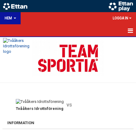
HEM
LOGGA IN
HEM
NYHETER
KALENDER
MATCHER
VÅRA LAG/TRÄNARE
vs
VÅRA SPONSORER
Tvååkers Idrottsförening
KONTAKT
INFORMATION
DOKUMENT