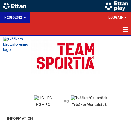
F 2010-2012
LOGGA IN
HEM
NYHETER
KALENDER
MATCHER
TRUPPEN
vs
BILDGALLERI
HGH FC
Tvååker/Galtabäck
KONTAKT
INFORMATION