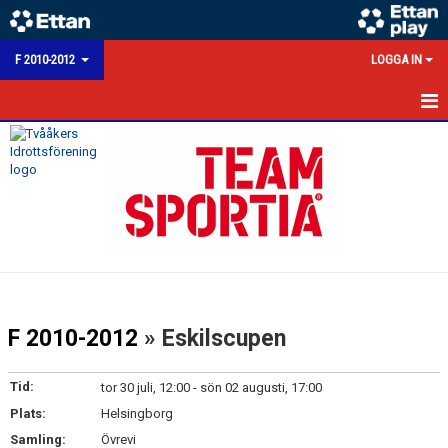
F 2010-2012
LOGGA IN
HEM
NYHETER
KALENDER
MATCHER
TRUPPEN
F 2010-2012
» Eskilscupen
BILDGALLERI
Tid:
tor 30 juli, 12:00 - sön 02 augusti, 17:00
KONTAKT
Plats:
Helsingborg
Samling:
Övrevi