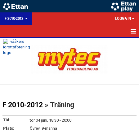
F 2010-2012
LOGGA IN
HEM
NYHETER
KALENDER
MATCHER
TRUPPEN
F 2010-2012
» Träning
BILDGALLERI
Tid:
tor 04 juni, 18:30 - 20:00
KONTAKT
Plats:
Övrevi 9-manna