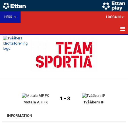
HERR
LOGGA IN
HEM
NYHETER
KALENDER
MATCHER
TRUPPEN
1 - 3
BILDGALLERI
Motala AIF FK
Tvååkers IF
DOKUMENT
INFORMATION
HERRSEKTION