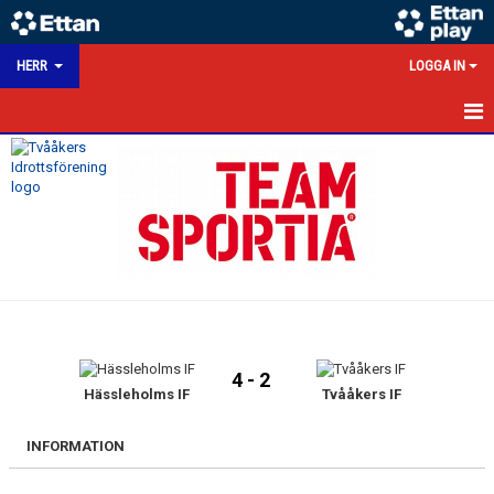
HERR
LOGGA IN
HEM
NYHETER
KALENDER
MATCHER
TRUPPEN
4 - 2
BILDGALLERI
Hässleholms IF
Tvååkers IF
DOKUMENT
INFORMATION
HERRSEKTION