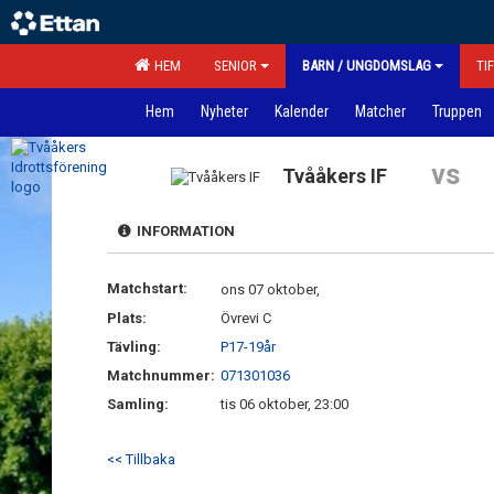
HEM
SENIOR
BARN / UNGDOMSLAG
TI
Hem
Nyheter
Kalender
Matcher
Truppen
vs
Tvååkers IF
INFORMATION
Matchstart:
ons 07 oktober,
Plats:
Övrevi C
Tävling:
P17-19år
Matchnummer:
071301036
Samling:
tis 06 oktober, 23:00
<< Tillbaka