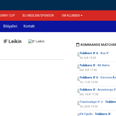
FUNNY CUP
BLI MEDLEM/SPONSOR
OM KLUBBEN
Bildgalleri
Kontakt
IF Leikin
KOMMANDE MATCHE
Tvååkers IF U
- Bua IF
Tor 6/8 19:00
Tvååkers IF
- BK Astrio
Sön 9/8 17:00
Tvååkers IF U
- Derome-Åsk
Tis 11/8 19:00
Tvååkers IF
- Annebergs IF
Sön 16/8 17:00
Träslövsläge IF U -
Tvååker
Tor 20/8 19:00
IFK Fjärås -
Tvååkers IF