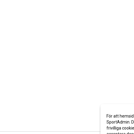
För att hemsid
SportAdmin. De
frivilliga cooki