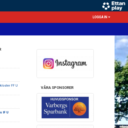
LOGGA IN
R
loster FF U
VÅRA SPONSORER
s IF U