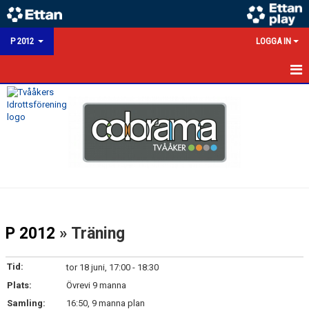
P 2012
LOGGA IN
HEM
NYHETER
KALENDER
MATCHER
TRUPPEN
P 2012
» Träning
BILDGALLERI
Tid:
tor 18 juni, 17:00 - 18:30
KONTAKT
Plats:
Övrevi 9 manna
Samling:
16:50, 9 manna plan