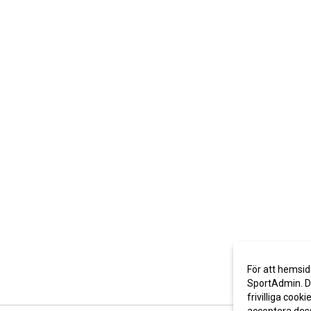
För att hemsid
SportAdmin. De
frivilliga cooki