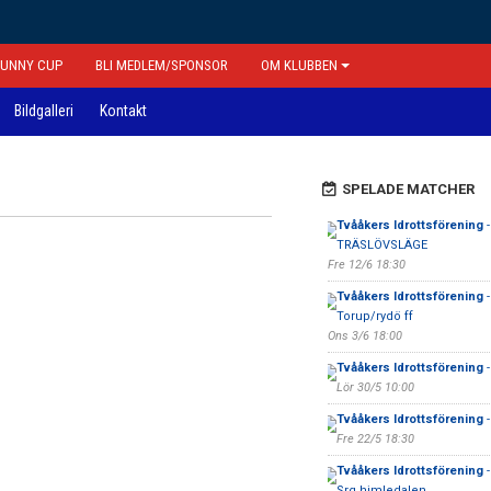
FUNNY CUP
BLI MEDLEM/SPONSOR
OM KLUBBEN
Bildgalleri
Kontakt
SPELADE MATCHER
Tvååkers Idrottsförening
-
TRÄSLÖVSLÄGE
Fre 12/6 18:30
Tvååkers Idrottsförening
-
Torup/rydö ff
Ons 3/6 18:00
Tvååkers Idrottsförening
-
Lör 30/5 10:00
Tvååkers Idrottsförening
-
Fre 22/5 18:30
Tvååkers Idrottsförening
-
Srg himledalen