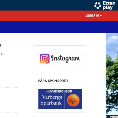
LOGGA IN
R
 IF
IF
VÅRA SPONSORER