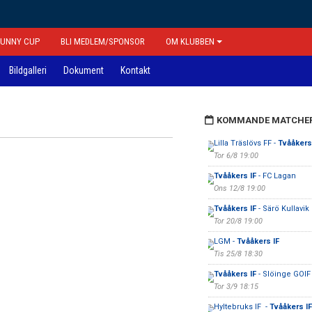
FUNNY CUP
BLI MEDLEM/SPONSOR
OM KLUBBEN
Bildgalleri
Dokument
Kontakt
KOMMANDE MATCHE
Lilla Träslövs FF -
Tvååkers
Tor 6/8 19:00
Tvååkers IF
- FC Lagan
Ons 12/8 19:00
Tvååkers IF
- Särö Kullavik 
Tor 20/8 19:00
LGM -
Tvååkers IF
Tis 25/8 18:30
Tvååkers IF
- Slöinge GOIF
Tor 3/9 18:15
Hyltebruks IF -
Tvååkers IF