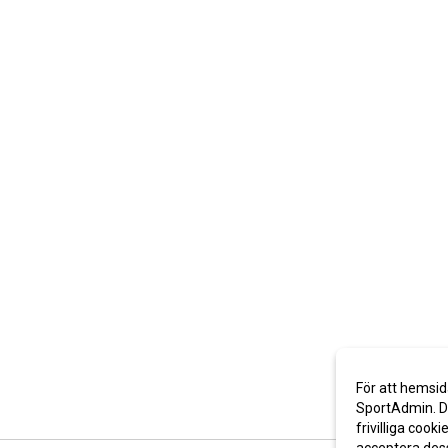
För att hemsid
SportAdmin. De
frivilliga cooki