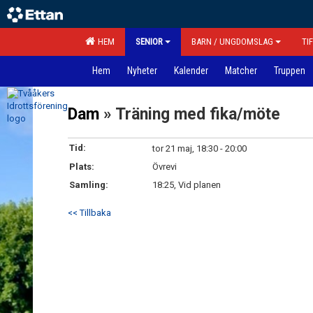
HEM
SENIOR
BARN / UNGDOMSLAG
TI
Hem
Nyheter
Kalender
Matcher
Truppen
Dam
» Träning med fika/möte
Tid:
tor 21 maj, 18:30 - 20:00
Plats:
Övrevi
Samling:
18:25, Vid planen
<< Tillbaka