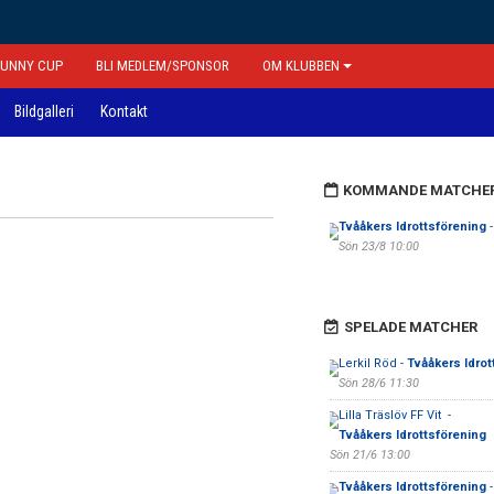
FUNNY CUP
BLI MEDLEM/SPONSOR
OM KLUBBEN
Bildgalleri
Kontakt
KOMMANDE MATCHE
Tvååkers Idrottsförening
-
Sön 23/8 10:00
SPELADE MATCHER
Lerkil Röd -
Tvååkers Idrot
Sön 28/6 11:30
Lilla Träslöv FF Vit -
Tvååkers Idrottsförening
Sön 21/6 13:00
Tvååkers Idrottsförening
-