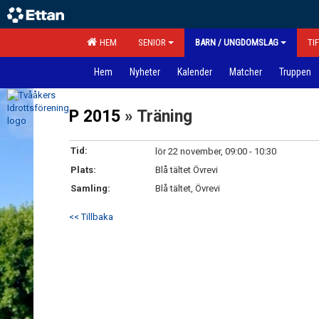
HEM
SENIOR
BARN / UNGDOMSLAG
TI
Hem
Nyheter
Kalender
Matcher
Truppen
P 2015
» Träning
Tid:
lör 22 november, 09:00 - 10:30
Plats:
Blå tältet Övrevi
Samling:
Blå tältet, Övrevi
<< Tillbaka