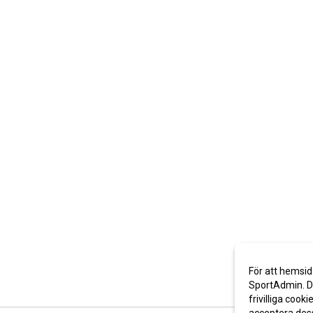
För att hemsid
SportAdmin. De
frivilliga cooki