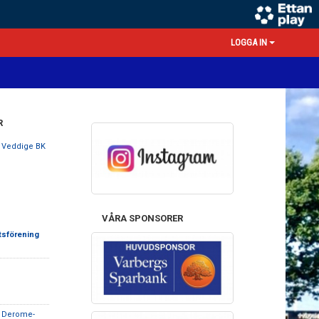
LOGGA IN
R
 Veddige BK
VÅRA SPONSORER
tsförening
 Derome-