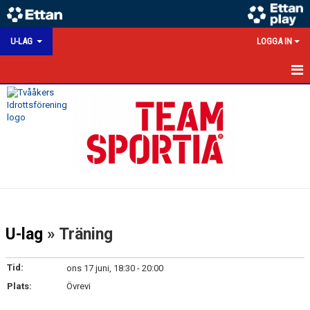
U-LAG
LOGGA IN
HEM
NYHETER
KALENDER
MATCHER
TRUPPEN
U-lag
» Träning
BILDGALLERI
Tid:
ons 17 juni, 18:30 - 20:00
KONTAKT
Plats:
Övrevi