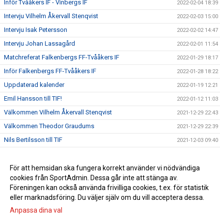
Inför Tvååkers IF - Vinbergs IF
2022-02-04 18:39
Intervju Vilhelm Åkervall Stenqvist
2022-02-03 15:00
Intervju Isak Petersson
2022-02-02 14:47
Intervju Johan Lassagård
2022-02-01 11:54
Matchreferat Falkenbergs FF-Tvååkers IF
2022-01-29 18:17
Inför Falkenbergs FF-Tvååkers IF
2022-01-28 18:22
Uppdaterad kalender
2022-01-19 12:21
Emil Hansson till TIF!
2022-01-12 11:03
Välkommen Vilhelm Åkervall Stenqvist
2021-12-29 22:43
Välkommen Theodor Graudums
2021-12-29 22:39
Nils Bertilsson till TIF
2021-12-03 09:40
Johan Lassagård till TIF!
2021-11-30 14:06
Pierre Krantz fortsätter som tränare för herrlaget
För att hemsidan ska fungera korrekt använder vi nödvändiga
2021-07-30 16:58
cookies från SportAdmin. Dessa går inte att stänga av.
Träningen drar igång
2021-07-28 10:43
Föreningen kan också använda frivilliga cookies, t.ex. för statistik
eller marknadsföring. Du väljer själv om du vill acceptera dessa.
Anpassa dina val