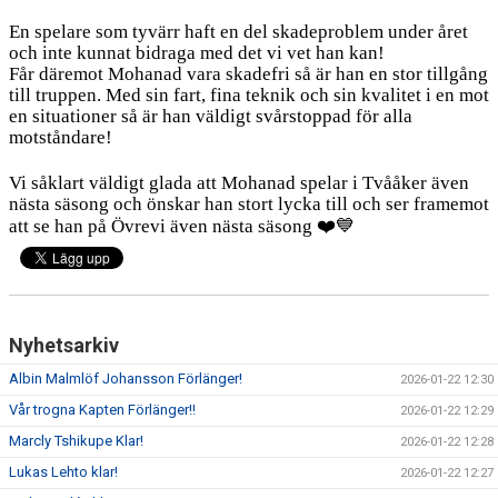
En spelare som tyvärr haft en del skadeproblem under året
och inte kunnat bidraga med det vi vet han kan!
Får däremot Mohanad vara skadefri så är han en stor tillgång
till truppen. Med sin fart, fina teknik och sin kvalitet i en mot
en situationer så är han väldigt svårstoppad för alla
motståndare!
Vi såklart väldigt glada att Mohanad spelar i Tvååker även
nästa säsong och önskar han stort lycka till och ser framemot
❤️💙
att se han på Övrevi även nästa säsong
Nyhetsarkiv
Albin Malmlöf Johansson Förlänger!
2026-01-22 12:30
Vår trogna Kapten Förlänger!!
2026-01-22 12:29
Marcly Tshikupe Klar!
2026-01-22 12:28
Lukas Lehto klar!
2026-01-22 12:27