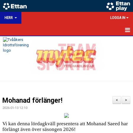
HERR
LOGGA IN
HEM
NYHETER
KALENDER
MATCHER
TRUPPEN
Mohanad förlänger!
<
>
BILDGALLERI
2026-01-13 12:10
DOKUMENT
Vi kan denna lördagkväll presentera att Mohanad Saeed har
förlängt även över säsongen 2026!
HERRSEKTION