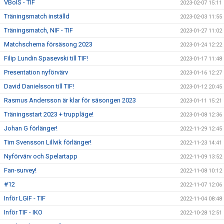
VBoIS - TIF
2023-02-07 15:11
Träningsmatch inställd
2023-02-03 11:55
Träningsmatch, NIF - TIF
2023-01-27 11:02
Matchschema försäsong 2023
2023-01-24 12:22
Filip Lundin Spasevski till TIF!
2023-01-17 11:48
Presentation nyförvärv
2023-01-16 12:27
David Danielsson till TIF!
2023-01-12 20:45
Rasmus Andersson är klar för säsongen 2023
2023-01-11 15:21
Träningsstart 2023 + truppläge!
2023-01-08 12:36
Johan G förlänger!
2022-11-29 12:45
Tim Svensson Lillvik förlänger!
2022-11-23 14:41
Nyförvärv och Spelartapp
2022-11-09 13:52
Fan-survey!
2022-11-08 10:12
#12
2022-11-07 12:06
Inför LGIF - TIF
2022-11-04 08:48
Inför TIF - IKO
2022-10-28 12:51