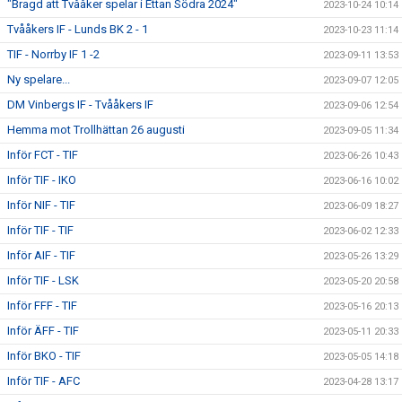
"Bragd att Tvååker spelar i Ettan Södra 2024"
2023-10-24 10:14
Tvååkers IF - Lunds BK 2 - 1
2023-10-23 11:14
TIF - Norrby IF 1 -2
2023-09-11 13:53
Ny spelare...
2023-09-07 12:05
DM Vinbergs IF - Tvååkers IF
2023-09-06 12:54
Hemma mot Trollhättan 26 augusti
2023-09-05 11:34
Inför FCT - TIF
2023-06-26 10:43
Inför TIF - IKO
2023-06-16 10:02
Inför NIF - TIF
2023-06-09 18:27
Inför TIF - TIF
2023-06-02 12:33
Inför AIF - TIF
2023-05-26 13:29
Inför TIF - LSK
2023-05-20 20:58
Inför FFF - TIF
2023-05-16 20:13
Inför ÄFF - TIF
2023-05-11 20:33
Inför BKO - TIF
2023-05-05 14:18
Inför TIF - AFC
2023-04-28 13:17