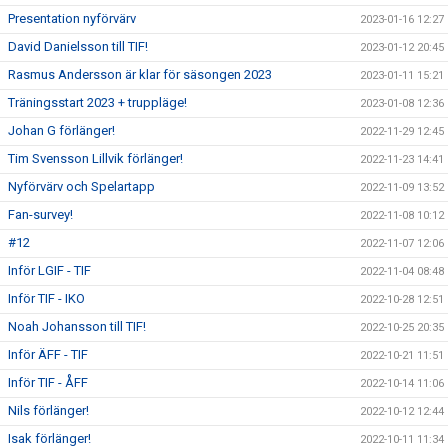
Presentation nyförvärv
2023-01-16 12:27
David Danielsson till TIF!
2023-01-12 20:45
Rasmus Andersson är klar för säsongen 2023
2023-01-11 15:21
Träningsstart 2023 + truppläge!
2023-01-08 12:36
Johan G förlänger!
2022-11-29 12:45
Tim Svensson Lillvik förlänger!
2022-11-23 14:41
Nyförvärv och Spelartapp
2022-11-09 13:52
Fan-survey!
2022-11-08 10:12
#12
2022-11-07 12:06
Inför LGIF - TIF
2022-11-04 08:48
Inför TIF - IKO
2022-10-28 12:51
Noah Johansson till TIF!
2022-10-25 20:35
Inför ÄFF - TIF
2022-10-21 11:51
Inför TIF - ÅFF
2022-10-14 11:06
Nils förlänger!
2022-10-12 12:44
Isak förlänger!
2022-10-11 11:34