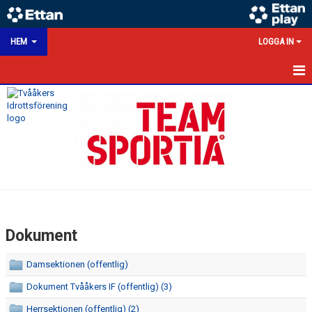
HEM
LOGGA IN
HEM
NYHETER
KALENDER
MATCHER
VÅRA LAG/TRÄNARE
Dokument
VÅRA SPONSORER
Damsektionen (offentlig)
KONTAKT
Dokument Tvååkers IF (offentlig) (3)
DOKUMENT
Herrsektionen (offentlig) (2)