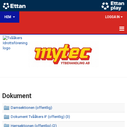
HEM
LOGGA IN
HEM
NYHETER
KALENDER
MATCHER
VÅRA LAG/TRÄNARE
Dokument
VÅRA SPONSORER
Damsektionen (offentlig)
KONTAKT
Dokument Tvååkers IF (offentlig) (3)
DOKUMENT
Herrsektionen (offentlig) (2)