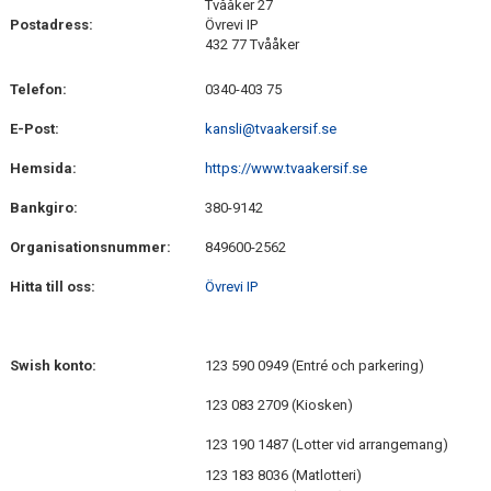
Tvååker 27
Postadress:
Övrevi IP
432 77 Tvååker
Telefon:
0340-403 75
E-Post:
kansli@tvaakersif.se
Hemsida:
https://www.tvaakersif.se
Bankgiro:
380-9142
Organisationsnummer:
849600-2562
Hitta till
oss:
Övrevi IP
Swish konto:
123 590 0949 (Entré och parkering)
123 083 2709 (Kiosken)
123 190 1487 (Lotter vid arrangemang)
123 183 8036 (Matlotteri)