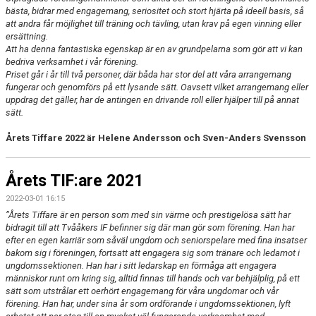
bästa, bidrar med engagemang, seriositet och stort hjärta på ideell basis, så
att andra får möjlighet till träning och tävling, utan krav på egen vinning eller
ersättning.
Att ha denna fantastiska egenskap är en av grundpelarna som gör att vi kan
bedriva verksamhet i vår förening.
Priset går i år till två personer, där båda har stor del att våra arrangemang
fungerar och genomförs på ett lysande sätt. Oavsett vilket arrangemang eller
uppdrag det gäller, har de antingen en drivande roll eller hjälper till på annat
sätt.
Årets Tiffare 2022 är Helene Andersson och Sven-Anders Svensson
Årets TIF:are 2021
2022-03-01 16:15
”Årets Tiffare är en person som med sin värme och prestigelösa sätt har
bidragit till att Tvååkers IF befinner sig där man gör som förening. Han har
efter en egen karriär som såväl ungdom och seniorspelare med fina insatser
bakom sig i föreningen, fortsatt att engagera sig som tränare och ledamot i
ungdomssektionen. Han har i sitt ledarskap en förmåga att engagera
människor runt om kring sig, alltid finnas till hands och var behjälplig, på ett
sätt som utstrålar ett oerhört engagemang för våra ungdomar och vår
förening. Han har, under sina år som ordförande i ungdomssektionen, lyft