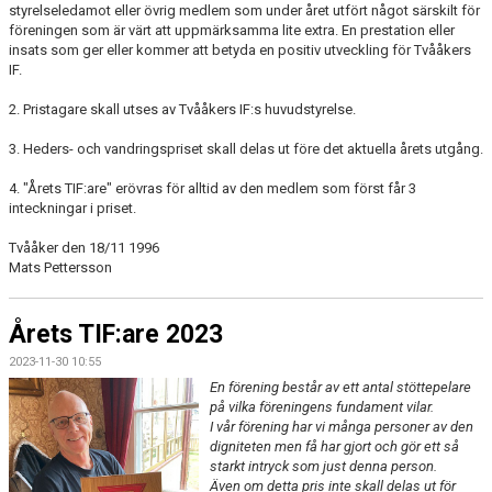
styrelseledamot eller övrig medlem som under året utfört något särskilt för
föreningen som är värt att uppmärksamma lite extra. En prestation eller
insats som ger eller kommer att betyda en positiv utveckling för Tvååkers
IF.
2. Pristagare skall utses av Tvååkers IF:s huvudstyrelse.
3. Heders- och vandringspriset skall delas ut före det aktuella årets utgång.
4. "Årets TIF:are" erövras för alltid av den medlem som först får 3
inteckningar i priset.
Tvååker den 18/11 1996
Mats Pettersson
Årets TIF:are 2023
2023-11-30 10:55
En förening består av ett antal stöttepelare
på vilka föreningens fundament vilar.
I vår förening har vi många personer av den
digniteten men få har gjort och gör ett så
starkt intryck som just denna person.
Även om detta pris inte skall delas ut för