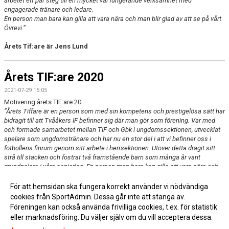
arbetet ett par steg till en mycket väl fungerande verksamhet med
engagerade tränare och ledare.
En person man bara kan gilla att vara nära och man blir glad av att se på vårt
Övrevi.”
Årets Tif:are är Jens Lund
Årets TIF:are 2020
2021-07-29 15:05
Motivering årets TIF:are 20
”Årets Tiffare är en person som med sin kompetens och prestigelösa sätt har
bidragit till att Tvååkers IF befinner sig där man gör som förening. Var med
och formade samarbetet mellan TIF och Gbk i ungdomssektionen, utvecklat
spelare som ungdomstränare och har nu en stor del i att vi befinner oss i
fotbollens finrum genom sitt arbete i herrsektionen. Utöver detta dragit sitt
strå till stacken och fostrat två framstående barn som många år varit
grundpelare i våra seniorlag. En person man bara kan gilla att vara nära och
man blir glad av att se på vårt Övrevi.”
För att hemsidan ska fungera korrekt använder vi nödvändiga
Årets Tif:are är Ulf Persson
cookies från SportAdmin. Dessa går inte att stänga av.
Föreningen kan också använda frivilliga cookies, t.ex. för statistik
eller marknadsföring. Du väljer själv om du vill acceptera dessa.