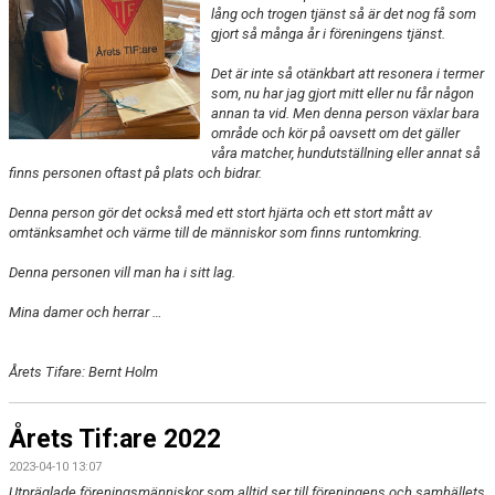
lång och trogen tjänst så är det nog få som
gjort så många år i föreningens tjänst.
Det är inte så otänkbart att resonera i termer
som, nu har jag gjort mitt eller nu får någon
annan ta vid. Men denna person växlar bara
område och kör på oavsett om det gäller
våra matcher, hundutställning eller annat så
finns personen oftast på plats och bidrar.
Denna person gör det också med ett stort hjärta och ett stort mått av
omtänksamhet och värme till de människor som finns runtomkring.
Denna personen vill man ha i sitt lag.
Mina damer och herrar …
Årets Tifare: Bernt Holm
Årets Tif:are 2022
2023-04-10 13:07
Utpräglade föreningsmänniskor som alltid ser till föreningens och samhällets