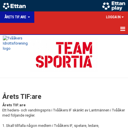
ÅRETS TIF:ARE
LOGGA IN
HEM
NYHETER
BILDGALLERI
ÅRETS TIF:ARE SEDAN 1996
DOKUMENT
Årets TIF:are
Årets TIF:are
Ett heders- och vandringspris i Tvååkers IF skänkt av Lantmännen i Tvååker
med följande regler.
1. Skall tillfalla någon medlem i Tvååkers IF, spelare, ledare,