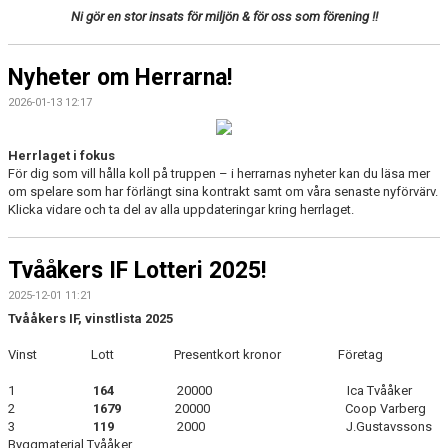
Ni gör en stor insats för miljön & för oss som förening !!
Nyheter om Herrarna!
2026-01-13 12:17
Herrlaget i fokus
För dig som vill hålla koll på truppen – i herrarnas nyheter kan du läsa mer
om spelare som har förlängt sina kontrakt samt om våra senaste nyförvärv.
Klicka vidare och ta del av alla uppdateringar kring herrlaget.
Tvååkers IF Lotteri 2025!
2025-12-01 11:21
Tvååkers IF, vinstlista 2025
Vinst
Lott
Presentkort kronor
Företag
1
164
20000
Ica Tvååker
2
1679
20000
Coop Varberg
3
119
2000
J.Gustavssons
Byggmaterial Tvååker