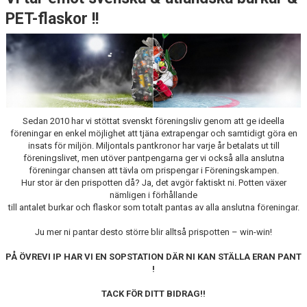
PET-flaskor !!
BILDGALLERI
KLUBBSHOP
Sedan 2010 har vi stöttat svenskt föreningsliv genom att ge ideella
föreningar en enkel möjlighet att tjäna extrapengar och samtidigt göra en
insats för miljön. Miljontals pantkronor har varje år betalats ut till
föreningslivet, men utöver pantpengarna ger vi också alla anslutna
föreningar chansen att tävla om prispengar i Föreningskampen.
Hur stor är den prispotten då? Ja, det avgör faktiskt ni. Potten växer
nämligen i förhållande
till antalet burkar och flaskor som totalt pantas av alla anslutna föreningar.
Ju mer ni pantar desto större blir alltså prispotten – win-win!
PÅ ÖVREVI IP HAR VI EN SOPSTATION DÄR NI KAN STÄLLA ERAN PANT
!
TACK FÖR DITT BIDRAG!!