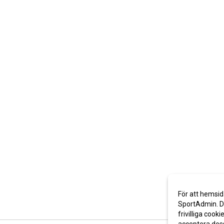
För att hemsid
SportAdmin. De
frivilliga cooki