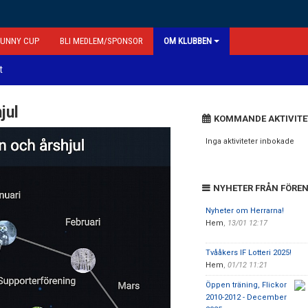
FUNNY CUP
BLI MEDLEM/SPONSOR
OM KLUBBEN
t
jul
KOMMANDE AKTIVITE
Inga aktiviteter inbokade
NYHETER FRÅN FÖRE
Nyheter om Herrarna!
Hem
,
13/01 12:17
Tvååkers IF Lotteri 2025!
Hem
,
01/12 11:21
Öppen träning, Flickor
2010-2012 - December