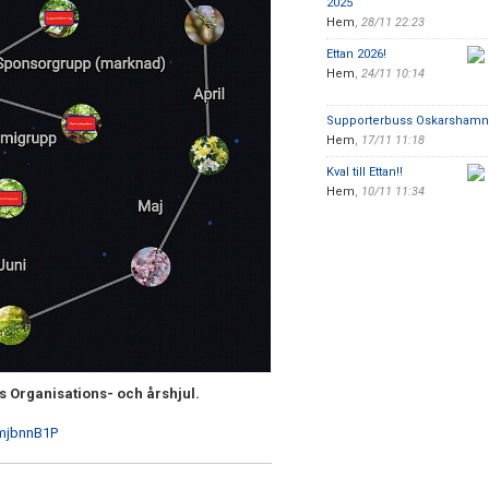
2025
Hem
,
28/11 22:23
Ettan 2026!
Hem
,
24/11 10:14
Supporterbuss Oskarshamn!
Hem
,
17/11 11:18
Kval till Ettan!!
Hem
,
10/11 11:34
Fs Organisations- och årshjul.
/mjbnnB1P