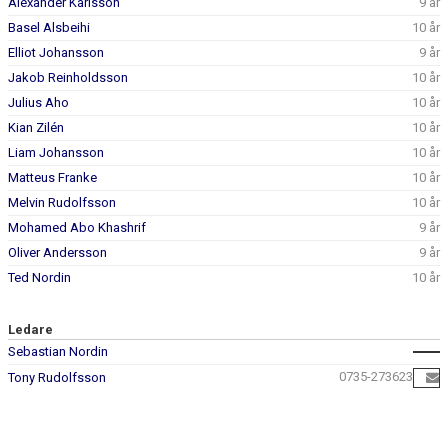
Alexander Karlsson
9 år
Basel Alsbeihi
10 år
Elliot Johansson
9 år
Jakob Reinholdsson
10 år
Julius Aho
10 år
Kian Zilén
10 år
Liam Johansson
10 år
Matteus Franke
10 år
Melvin Rudolfsson
10 år
Mohamed Abo Khashrif
9 år
Oliver Andersson
9 år
Ted Nordin
10 år
Ledare
Sebastian Nordin
0735-273623
Tony Rudolfsson