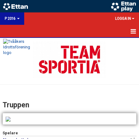
P 2016
LOGGA IN
HEM
NYHETER
KALENDER
MATCHER
TRUPPEN
Truppen
BILDGALLERI
KONTAKT
Spelare