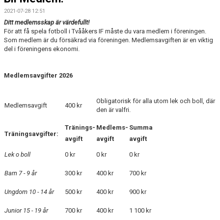
2021-07-28 12:51
Ditt medlemsskap är värdefullt!
För att få spela fotboll i Tvååkers IF måste du vara medlem i föreningen.
Som medlem är du försäkrad via föreningen. Medlemsavgiften är en viktig
del i föreningens ekonomi.
Medlemsavgifter 2026
Obligatorisk för alla utom lek och boll, där
Medlemsavgift
400 kr
den är valfri.
Tränings-
Medlems-
Summa
Träningsavgifter:
avgift
avgift
avgift
Lek o boll
0 kr
0 kr
0 kr
Barn 7 - 9 år
300 kr
400 kr
700 kr
Ungdom 10 - 14 år
500 kr
400 kr
900 kr
Junior 15 - 19 år
700 kr
400 kr
1 100 kr