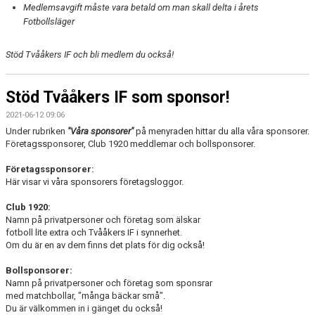
Medlemsavgift måste vara betald om man skall delta i årets
Fotbollsläger
Stöd Tvååkers IF och bli medlem du också!
Stöd Tvååkers IF som sponsor!
2021-06-12 09:06
Under rubriken
"Våra sponsorer"
på menyraden hittar du alla våra sponsorer.
Företagssponsorer, Club 1920 meddlemar och bollsponsorer.
Företagssponsorer:
Här visar vi våra sponsorers företagsloggor.
Club 1920:
Namn på privatpersoner och företag som älskar
fotboll lite extra och Tvååkers IF i synnerhet.
Om du är en av dem finns det plats för dig också!
Bollsponsorer:
Namn på privatpersoner och företag som sponsrar
med matchbollar, "många bäckar små".
Du är välkommen in i gänget du också!