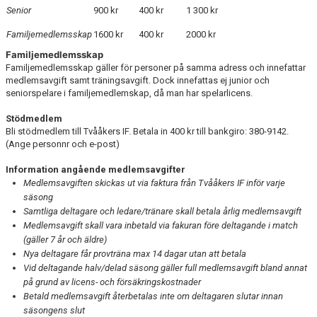
Senior
900 kr
400 kr
1 300 kr
Familjemedlemsskap
1600 kr
400 kr
2000 kr
Familjemedlemsskap
Familjemedlemsskap gäller för personer på samma adress och innefattar
medlemsavgift samt träningsavgift. Dock innefattas ej junior och
seniorspelare i familjemedlemskap, då man har spelarlicens.
Stödmedlem
Bli stödmedlem till Tvååkers IF. Betala in 400 kr till bankgiro: 380-9142.
(Ange personnr och e-post)
Information angående medlemsavgifter
Medlemsavgiften skickas ut via faktura från Tvååkers IF inför varje
säsong
Samtliga deltagare och ledare/tränare skall betala årlig medlemsavgift
Medlemsavgift skall vara inbetald via fakuran före deltagande i match
(gäller 7 år och äldre)
Nya deltagare får provträna max 14 dagar utan att betala
Vid deltagande halv/delad säsong gäller full medlemsavgift bland annat
på grund av licens- och försäkringskostnader
Betald medlemsavgift återbetalas inte om deltagaren slutar innan
säsongens slut