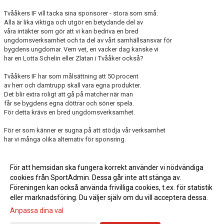
Tvååkers IF vill tacka sina sponsorer - stora som små.
Alla är lika viktiga och utgör en betydande del av
våra intäkter som gör att vi kan bedriva en bred
ungdomsverksamhet och ta del av vårt samhällsansvar för
bygdens ungdomar. Vem vet, en vacker dag kanske vi
har en Lotta Schelin eller Zlatan i Tvååker också?
Tvååkers IF har som målsättning att 50 procent
av herr och damtrupp skall vara egna produkter.
Det blir extra roligt att gå på matcher när man
får se bygdens egna döttrar och söner spela.
För detta krävs en bred ungdomsverksamhet.
För er som känner er sugna på att stödja vår verksamhet
har vi många olika alternativ för sponsring.
Stödjande medlem: 400 kronor.
Matchboll privatperson: 750 kronor.
För att hemsidan ska fungera korrekt använder vi nödvändiga
Matchboll företag: 1 000 kronor.
cookies från SportAdmin. Dessa går inte att stänga av.
Se mer under prislista sponsring.
Föreningen kan också använda frivilliga cookies, t.ex. för statistik
För mer information kontakta någon i sponsorgruppen.
eller marknadsföring. Du väljer själv om du vill acceptera dessa.
Se namn under rubriken
"Kontakter"
.
Anpassa dina val