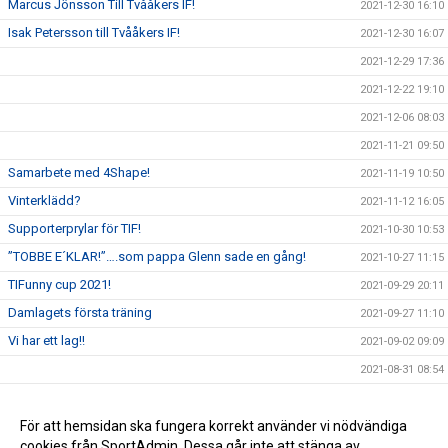
Marcus Jönsson Till Tvååkers IF!
2021-12-30 16:10
Isak Petersson till Tvååkers IF!
2021-12-30 16:07
2021-12-29 17:36
2021-12-22 19:10
2021-12-06 08:03
2021-11-21 09:50
Samarbete med 4Shape!
2021-11-19 10:50
Vinterklädd?
2021-11-12 16:05
Supporterprylar för TIF!
2021-10-30 10:53
”TOBBE E´KLAR!”….som pappa Glenn sade en gång!
2021-10-27 11:15
TIFunny cup 2021!
2021-09-29 20:11
Damlagets första träning
2021-09-27 11:10
Vi har ett lag!!
2021-09-02 09:09
2021-08-31 08:54
Pierre Krantz fortsätter som tränare för herrlaget
2021-07-30 17:07
Tvååkers IF startar upp damlaget igen!
För att hemsidan ska fungera korrekt använder vi nödvändiga
2021-07-28 12:20
cookies från SportAdmin. Dessa går inte att stänga av.