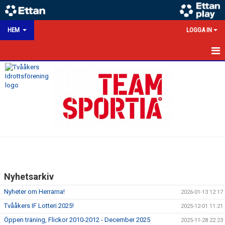
HEM
LOGGA IN
HEM
NYHETER
KALENDER
MATCHER
VÅRA LAG/TRÄNARE
Nyhetsarkiv
VÅRA SPONSORER
Nyheter om Herrarna!
2026-01-13 12:17
KONTAKT
Tvååkers IF Lotteri 2025!
2025-12-01 11:21
Öppen träning, Flickor 2010-2012 - December 2025
2025-11-28 22:23
DOKUMENT