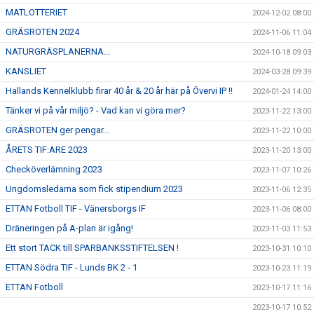
MATLOTTERIET
2024-12-02 08:00
GRÄSROTEN 2024
2024-11-06 11:04
NATURGRÄSPLANERNA...
2024-10-18 09:03
KANSLIET
2024-03-28 09:39
Hallands Kennelklubb firar 40 år & 20 år här på Övervi IP !!
2024-01-24 14:00
Tänker vi på vår miljö? - Vad kan vi göra mer?
2023-11-22 13:00
GRÄSROTEN ger pengar...
2023-11-22 10:00
ÅRETS TIF:ARE 2023
2023-11-20 13:00
Checköverlämning 2023
2023-11-07 10:26
Ungdomsledarna som fick stipendium 2023
2023-11-06 12:35
ETTAN Fotboll TIF - Vänersborgs IF
2023-11-06 08:00
Dräneringen på A-plan är igång!
2023-11-03 11:53
Ett stort TACK till SPARBANKSSTIFTELSEN !
2023-10-31 10:10
ETTAN Södra TIF - Lunds BK 2 - 1
2023-10-23 11:19
ETTAN Fotboll
2023-10-17 11:16
2023-10-17 10:52