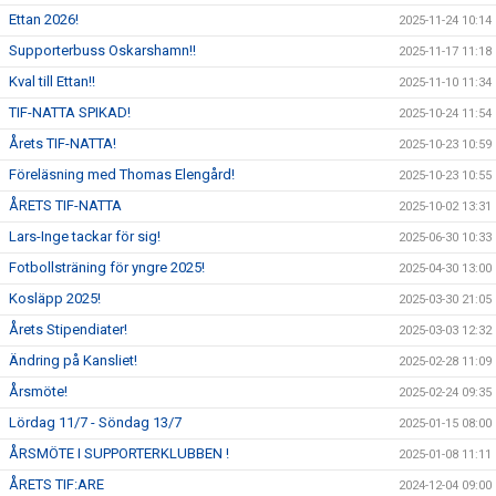
Ettan 2026!
2025-11-24 10:14
BILDGALLERI
Supporterbuss Oskarshamn!!
2025-11-17 11:18
Kval till Ettan!!
2025-11-10 11:34
KLUBBSHOP
TIF-NATTA SPIKAD!
2025-10-24 11:54
Årets TIF-NATTA!
2025-10-23 10:59
Föreläsning med Thomas Elengård!
2025-10-23 10:55
ÅRETS TIF-NATTA
2025-10-02 13:31
Lars-Inge tackar för sig!
2025-06-30 10:33
Fotbollsträning för yngre 2025!
2025-04-30 13:00
Kosläpp 2025!
2025-03-30 21:05
Årets Stipendiater!
2025-03-03 12:32
Ändring på Kansliet!
2025-02-28 11:09
Årsmöte!
2025-02-24 09:35
Lördag 11/7 - Söndag 13/7
2025-01-15 08:00
ÅRSMÖTE I SUPPORTERKLUBBEN !
2025-01-08 11:11
ÅRETS TIF:ARE
2024-12-04 09:00