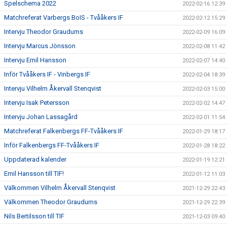
Spelschema 2022
2022-02-16 12:39
Matchreferat Varbergs BoIS - Tvååkers IF
2022-02-12 15:29
Intervju Theodor Graudums
2022-02-09 16:09
Intervju Marcus Jönsson
2022-02-08 11:42
Intervju Emil Hansson
2022-02-07 14:40
Inför Tvååkers IF - Vinbergs IF
2022-02-04 18:39
Intervju Vilhelm Åkervall Stenqvist
2022-02-03 15:00
Intervju Isak Petersson
2022-02-02 14:47
Intervju Johan Lassagård
2022-02-01 11:54
Matchreferat Falkenbergs FF-Tvååkers IF
2022-01-29 18:17
Inför Falkenbergs FF-Tvååkers IF
2022-01-28 18:22
Uppdaterad kalender
2022-01-19 12:21
Emil Hansson till TIF!
2022-01-12 11:03
Välkommen Vilhelm Åkervall Stenqvist
2021-12-29 22:43
Välkommen Theodor Graudums
2021-12-29 22:39
Nils Bertilsson till TIF
2021-12-03 09:40