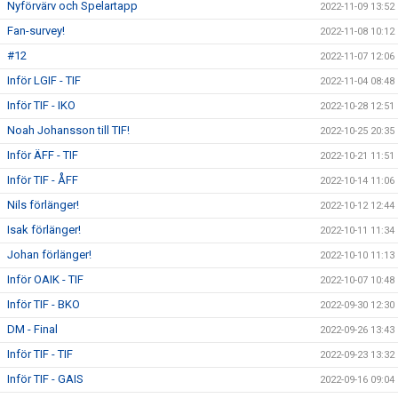
Nyförvärv och Spelartapp
2022-11-09 13:52
Fan-survey!
2022-11-08 10:12
#12
2022-11-07 12:06
Inför LGIF - TIF
2022-11-04 08:48
Inför TIF - IKO
2022-10-28 12:51
Noah Johansson till TIF!
2022-10-25 20:35
Inför ÄFF - TIF
2022-10-21 11:51
Inför TIF - ÅFF
2022-10-14 11:06
Nils förlänger!
2022-10-12 12:44
Isak förlänger!
2022-10-11 11:34
Johan förlänger!
2022-10-10 11:13
Inför OAIK - TIF
2022-10-07 10:48
Inför TIF - BKO
2022-09-30 12:30
DM - Final
2022-09-26 13:43
Inför TIF - TIF
2022-09-23 13:32
Inför TIF - GAIS
2022-09-16 09:04