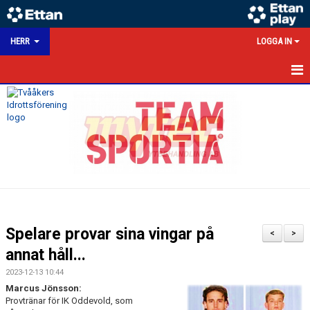
HERR
LOGGA IN
HEM
NYHETER
KALENDER
MATCHER
TRUPPEN
Spelare provar sina vingar på
<
>
BILDGALLERI
annat håll...
2023-12-13 10:44
DOKUMENT
Marcus Jönsson:
Provtränar för IK Oddevold, som
HERRSEKTION