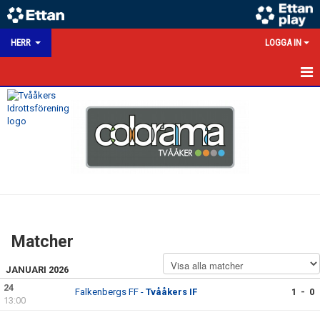
HERR
LOGGA IN
HEM
NYHETER
KALENDER
MATCHER
TRUPPEN
Matcher
BILDGALLERI
JANUARI 2026
DOKUMENT
24
Falkenbergs FF -
Tvååkers IF
1 - 0
13:00
HERRSEKTION