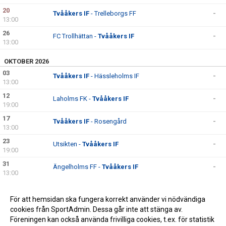
20
Tvååkers IF
- Trelleborgs FF
-
13:00
26
FC Trollhättan -
Tvååkers IF
-
13:00
OKTOBER 2026
03
Tvååkers IF
- Hässleholms IF
-
13:00
12
Laholms FK -
Tvååkers IF
-
19:00
17
Tvååkers IF
- Rosengård
-
13:00
23
Utsikten -
Tvååkers IF
-
19:00
31
Ängelholms FF -
Tvååkers IF
-
13:00
NOVEMBER 2026
För att hemsidan ska fungera korrekt använder vi nödvändiga
07
Tvååkers IF
- Lunds BK
-
cookies från SportAdmin. Dessa går inte att stänga av.
15:00
Föreningen kan också använda frivilliga cookies, t.ex. för statistik