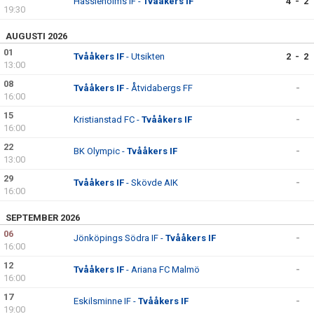
Hässleholms IF -
Tvååkers IF
4 - 2
19:30
AUGUSTI 2026
01
Tvååkers IF
- Utsikten
2 - 2
13:00
08
Tvååkers IF
- Åtvidabergs FF
-
16:00
15
Kristianstad FC -
Tvååkers IF
-
16:00
22
BK Olympic -
Tvååkers IF
-
13:00
29
Tvååkers IF
- Skövde AIK
-
16:00
SEPTEMBER 2026
06
Jönköpings Södra IF -
Tvååkers IF
-
16:00
12
Tvååkers IF
- Ariana FC Malmö
-
16:00
17
Eskilsminne IF -
Tvååkers IF
-
19:00