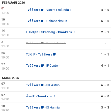
FEBRUARI 2026
01
Tvååkers IF
- Västra Frölunda IF
4 - 0
13:00
10
Tvååkers IF
- Galtabäcks BK
6 - 0
18:00
14
IF Böljan Falkenberg -
Tvååkers IF
2 - 1
12:00
21
Tvååkers IF
- Sävedalens IF
-
13:00
24
Tölö IF -
Tvååkers IF
1 - 1
19:00
27
Tvååkers IF
- IF Centern
4 - 1
19:00
MARS 2026
07
Tvååkers IF
- BK Astrio
6 - 0
13:00
07
Åsa IF -
Tvååkers IF
6 - 0
14:30
10
Tvååkers IF
- IS Halmia
3 - 3
19:30