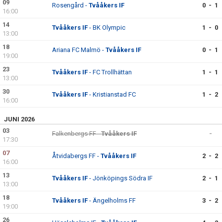
09
Rosengård -
Tvååkers IF
0 - 1
16:00
14
Tvååkers IF
- BK Olympic
1 - 0
13:00
18
Ariana FC Malmö -
Tvååkers IF
0 - 1
19:00
23
Tvååkers IF
- FC Trollhättan
1 - 1
13:00
30
Tvååkers IF
- Kristianstad FC
1 - 2
16:00
JUNI 2026
03
Falkenbergs FF -
Tvååkers IF
-
17:30
07
Åtvidabergs FF -
Tvååkers IF
2 - 2
16:00
13
Tvååkers IF
- Jönköpings Södra IF
2 - 1
13:00
18
Tvååkers IF
- Ängelholms FF
3 - 2
19:00
26