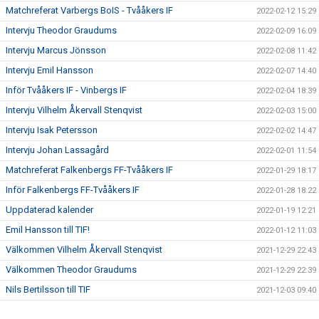
Matchreferat Varbergs BoIS - Tvååkers IF
2022-02-12 15:29
Intervju Theodor Graudums
2022-02-09 16:09
Intervju Marcus Jönsson
2022-02-08 11:42
Intervju Emil Hansson
2022-02-07 14:40
Inför Tvååkers IF - Vinbergs IF
2022-02-04 18:39
Intervju Vilhelm Åkervall Stenqvist
2022-02-03 15:00
Intervju Isak Petersson
2022-02-02 14:47
Intervju Johan Lassagård
2022-02-01 11:54
Matchreferat Falkenbergs FF-Tvååkers IF
2022-01-29 18:17
Inför Falkenbergs FF-Tvååkers IF
2022-01-28 18:22
Uppdaterad kalender
2022-01-19 12:21
Emil Hansson till TIF!
2022-01-12 11:03
Välkommen Vilhelm Åkervall Stenqvist
2021-12-29 22:43
Välkommen Theodor Graudums
2021-12-29 22:39
Nils Bertilsson till TIF
2021-12-03 09:40
Johan Lassagård till TIF!
2021-11-30 14:06