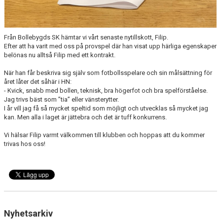
Från Bollebygds SK hämtar vi vårt senaste nytillskott, Filip.
Efter att ha varit med oss på provspel där han visat upp härliga egenskaper
belönas nu alltså Filip med ett kontrakt.
När han får beskriva sig själv som fotbollsspelare och sin målsättning för
året låter det såhär i HN:
- Kvick, snabb med bollen, teknisk, bra högerfot och bra spelförståelse.
Jag trivs bäst som ”tia” eller vänsterytter.
I år vill jag få så mycket speltid som möjligt och utvecklas så mycket jag
kan. Men alla i laget är jättebra och det är tuff konkurrens.
Vi hälsar Filip varmt välkommen till klubben och hoppas att du kommer
trivas hos oss!
Nyhetsarkiv