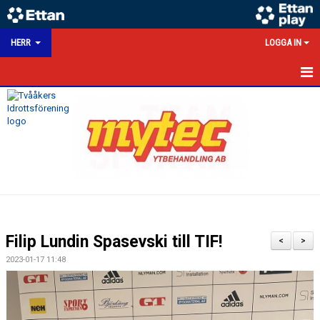
HERR
LOGGA IN
HEM
NYHETER
KALENDER
MATCHER
TRUPPEN
Filip Lundin Spasevski till TIF!
<
>
BILDGALLERI
2023-01-17 11:48
DOKUMENT
HERRSEKTION