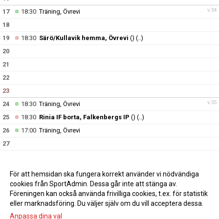
v.34
17
18:30
Träning, Övrevi
18
19
18:30
Särö/Kullavik hemma, Övrevi
()
(..)
20
21
22
23
v.35
24
18:30
Träning, Övrevi
25
18:30
Rinia IF borta, Falkenbergs IP
()
(..)
26
17:00
Träning, Övrevi
27
28
29
10:30
DFK Hasko hemma, Övrevi
()
(..)
För att hemsidan ska fungera korrekt använder vi nödvändiga
15:15
Bollkalle Herrmatch , Övrevi
(..)
cookies från SportAdmin. Dessa går inte att stänga av.
30
Föreningen kan också använda frivilliga cookies, t.ex. för statistik
eller marknadsföring. Du väljer själv om du vill acceptera dessa.
v.36
31
18:30
Träning, Övrevi
Anpassa dina val