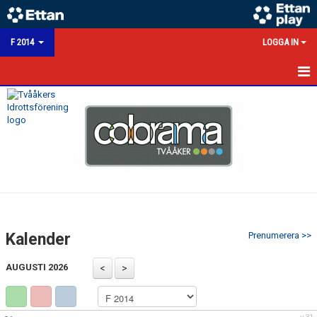
F 2014
LOGGA IN
TRUPPEN
KALENDER
MATCHER
NYHETER
HEM
Kalender
Prenumerera >>
BILDGALLERI
AUGUSTI 2026