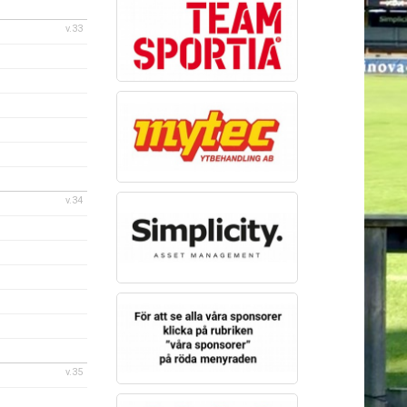
v.33
v.34
v.35