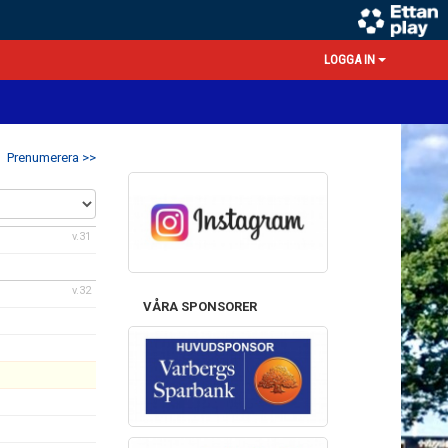
LOGGA IN
Prenumerera >>
v.31
v.32
VÅRA SPONSORER