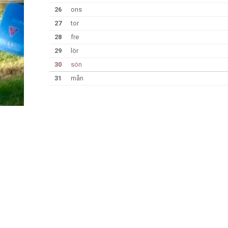
26
ons
27
tor
28
fre
29
lör
30
sön
31
mån