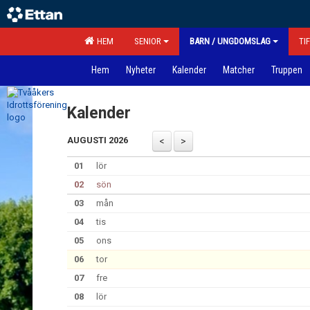
HEM
SENIOR
BARN / UNGDOMSLAG
TI
Hem
Nyheter
Kalender
Matcher
Truppen
Kalender
AUGUSTI 2026
01
lör
02
sön
03
mån
04
tis
05
ons
06
tor
07
fre
08
lör