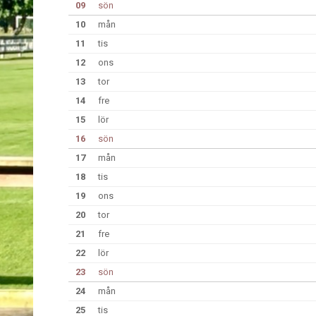
09
sön
10
mån
11
tis
12
ons
13
tor
14
fre
15
lör
16
sön
17
mån
18
tis
19
ons
20
tor
21
fre
22
lör
23
sön
24
mån
25
tis