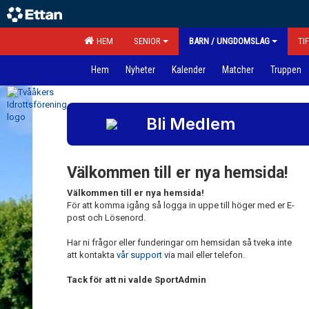
HEM
SENIOR
BARN / UNGDOMSLAG
TI
Hem
Nyheter
Kalender
Matcher
Truppen
Bli Medlem
Välkommen till er nya hemsida!
Välkommen till er nya hemsida!
För att komma igång så logga in uppe till höger med er E-
post och Lösenord.
Har ni frågor eller funderingar om hemsidan så tveka inte
att kontakta
vår support
via mail eller telefon.
Tack för att ni valde SportAdmin