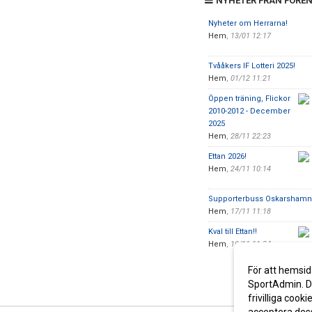
NYHETER FRÅN FÖRE
Nyheter om Herrarna!
Hem
,
13/01 12:17
Tvååkers IF Lotteri 2025!
Hem
,
01/12 11:21
Öppen träning, Flickor
2010-2012 - December
2025
Hem
,
28/11 22:23
Ettan 2026!
Hem
,
24/11 10:14
Supporterbuss Oskarshamn!
Hem
,
17/11 11:18
Kval till Ettan!!
Hem
,
10/11 11:34
För att hemsid
SportAdmin. De
frivilliga cooki