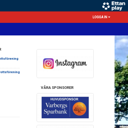
LOGGA IN
R
ottsförening
rottsförening
VÅRA SPONSORER