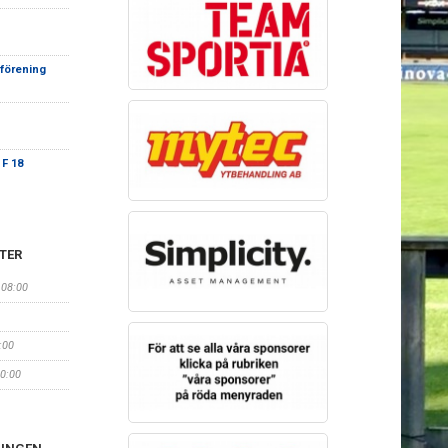
sförening
 F 18
TER
 08:00
:00
10:00