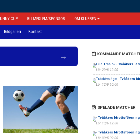
FUNNY CUP
BLI MEDLEM/SPONSOR
OM KLUBBEN
Bildgalleri
Kontakt
KOMMANDE MATCHE
→
Lilla Träslöv -
Tvååkers Idr
Lör 29/8 12:00
Träslövsläge -
Tvååkers Id
Lör 12/9 10:00
SPELADE MATCHER
-
Tvååkers Idrottsförening
Lör 13/6 12:30
-
Tvååkers Idrottsförening
Lör 30/5 09:00