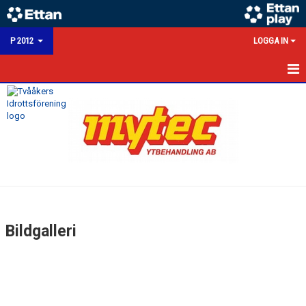
P 2012
LOGGA IN
HEM
NYHETER
KALENDER
MATCHER
TRUPPEN
Bildgalleri
BILDGALLERI
KONTAKT