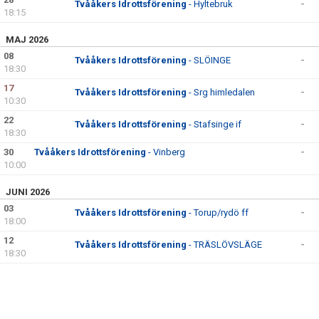
Tvååkers Idrottsförening
- Hyltebruk
-
18:15
MAJ 2026
08
Tvååkers Idrottsförening
- SLÖINGE
-
18:30
17
Tvååkers Idrottsförening
- Srg himledalen
-
10:30
22
Tvååkers Idrottsförening
- Stafsinge if
-
18:30
30
Tvååkers Idrottsförening
- Vinberg
-
10:00
JUNI 2026
03
Tvååkers Idrottsförening
- Torup/rydö ff
-
18:00
12
Tvååkers Idrottsförening
- TRÄSLÖVSLÄGE
-
18:30