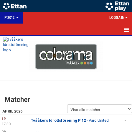
P 2012
LOGGA IN
HEM
NYHETER
KALENDER
MATCHER
TRUPPEN
Matcher
BILDGALLERI
APRIL 2026
KONTAKT
19
Tvååkers Idrottsförening P 12
- Värö United
-
17:30
28