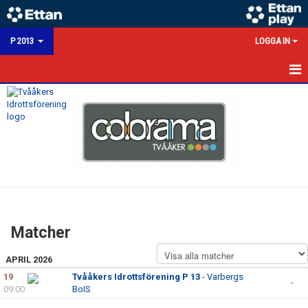
P 2013
LOGGA IN
HEM
NYHETER
KALENDER
MATCHER
TRUPPEN
Matcher
BILDGALLERI
APRIL 2026
KONTAKT
19
Tvååkers Idrottsförening P 13
- Varbergs
-
09:00
BoIS