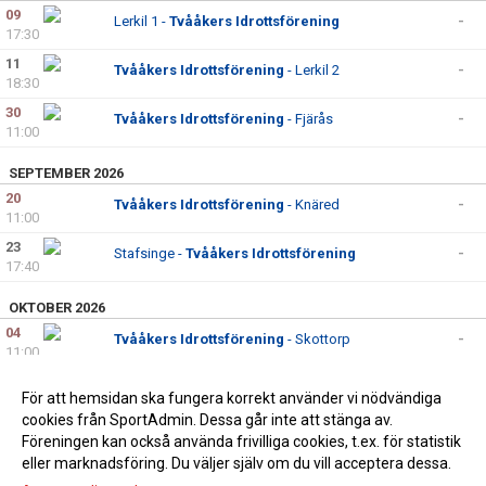
09
Lerkil 1 -
Tvååkers Idrottsförening
-
17:30
11
Tvååkers Idrottsförening
- Lerkil 2
-
18:30
30
Tvååkers Idrottsförening
- Fjärås
-
11:00
SEPTEMBER 2026
20
Tvååkers Idrottsförening
- Knäred
-
11:00
23
Stafsinge -
Tvååkers Idrottsförening
-
17:40
OKTOBER 2026
04
Tvååkers Idrottsförening
- Skottorp
-
11:00
10
HGH FC -
Tvååkers Idrottsförening
-
För att hemsidan ska fungera korrekt använder vi nödvändiga
12:00
cookies från SportAdmin. Dessa går inte att stänga av.
Föreningen kan också använda frivilliga cookies, t.ex. för statistik
eller marknadsföring. Du väljer själv om du vill acceptera dessa.