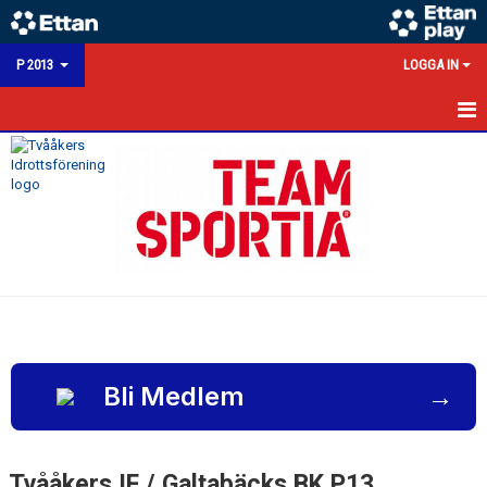
P 2013
LOGGA IN
HEM
NYHETER
KALENDER
MATCHER
TRUPPEN
BILDGALLERI
Bli Medlem
→
KONTAKT
Tvååkers IF / Galtabäcks BK P13