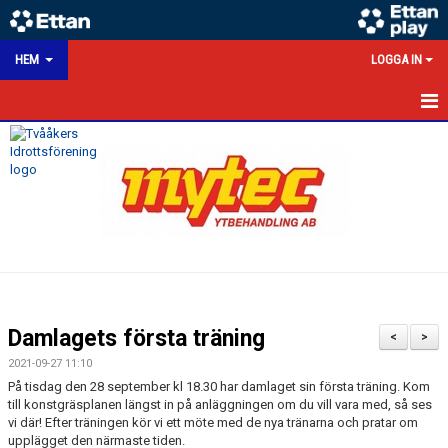
HEM
LOGGA IN
HEM
NYHETER
KALENDER
MATCHER
VÅRA LAG/TRÄNARE
Damlagets första träning
<
>
VÅRA SPONSORER
2021-09-27 11:10
På tisdag den 28 september kl 18.30 har damlaget sin första träning. Kom
KONTAKT
till konstgräsplanen längst in på anläggningen om du vill vara med, så ses
vi där! Efter träningen kör vi ett möte med de nya tränarna och pratar om
upplägget den närmaste tiden.
DOKUMENT