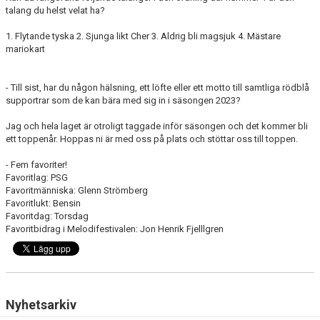
talang du helst velat ha?
1. Flytande tyska 2. Sjunga likt Cher 3. Aldrig bli magsjuk 4. Mästare
mariokart
- Till sist, har du någon hälsning, ett löfte eller ett motto till samtliga rödblå
supportrar som de kan bära med sig in i säsongen 2023?
Jag och hela laget är otroligt taggade inför säsongen och det kommer bli
ett toppenår. Hoppas ni är med oss på plats och stöttar oss till toppen.
- Fem favoriter!
Favoritlag: PSG
Favoritmänniska: Glenn Strömberg
Favoritlukt: Bensin
Favoritdag: Torsdag
Favoritbidrag i Melodifestivalen: Jon Henrik Fjelllgren
Nyhetsarkiv