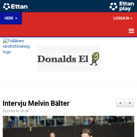
HERR
LOGGA IN
HEM
NYHETER
KALENDER
MATCHER
TRUPPEN
Intervju Melvin Bälter
<
>
BILDGALLERI
2023-03-16 18:58
DOKUMENT
HERRSEKTION