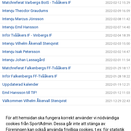
Matchreferat Varbergs BoIS - Tvååkers IF
2022-02-12 15:29
Intervju Theodor Graudums
2022-02-09 16:09
Intervju Marcus Jönsson
2022-02-08 11:42
Intervju Emil Hansson
2022-02-07 14:40
Inför Tvååkers IF - Vinbergs IF
2022-02-04 18:39
Intervju Vilhelm Åkervall Stenqvist
2022-02-03 15:00
Intervju Isak Petersson
2022-02-02 14:47
Intervju Johan Lassagård
2022-02-01 11:54
Matchreferat Falkenbergs FF-Tvååkers IF
2022-01-29 18:17
Inför Falkenbergs FF-Tvååkers IF
2022-01-28 18:22
Uppdaterad kalender
2022-01-19 12:21
Emil Hansson till TIF!
2022-01-12 11:03
Välkommen Vilhelm Åkervall Stenqvist
2021-12-29 22:43
Välkommen Theodor Graudums
2021-12-29 22:39
Nils Bertilsson till TIF
För att hemsidan ska fungera korrekt använder vi nödvändiga
2021-12-03 09:40
cookies från SportAdmin. Dessa går inte att stänga av.
Johan Lassagård till TIF!
2021-11-30 14:06
Föreningen kan också använda frivilliga cookies, t.ex. för statistik