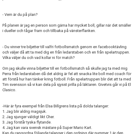
- Vem är du på plan?
På planen är jag en person som gärna har mycket boll, gillar när det smäller
i dueller och tågar fram och tillbaka på vänsterflanken.
- Du vinner tre biljetter till valfri fotbollsmatch genom en facebooktävling
och väljer då att ta med dig en från ledarstaben och en från spelartruppen.
Vilka väljer du och vad kollar ni för match?
Om jag skulle vinna biljetter till en fotbollsmatch så skulle jag ta med mig
Perra från ledarstaben då det aldrig är fel att snacka lite boll med coach för
att förstå hur han tänker kring fotboll. Från spelartruppen blir det att ta med
Tim svensson så vi kan dela på sjysst prilla på läktaren. Givetvis går vi på El
Clasico.
-Här är fyra exempel från Elsa Billgrens lista på dolda talanger:
1. Jag blir aldrig magsjuk.
2. Jag sjunger väldigt likt Cher.
3. Jag förstår tyska flytande.
4. Jag kan vara svensk mästare på Super Mario Kart.
Kan du rangordna följande talanger i den ordning där nummer 1 är den