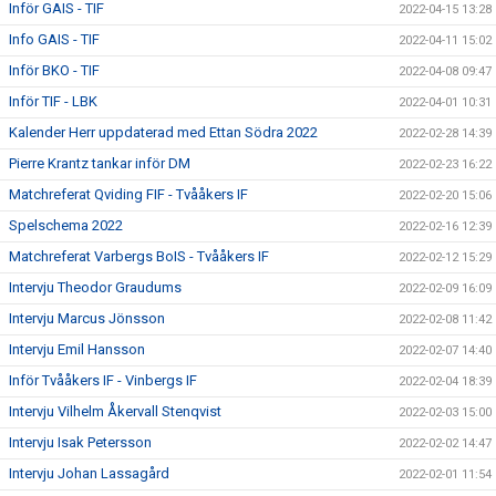
Inför GAIS - TIF
2022-04-15 13:28
Info GAIS - TIF
2022-04-11 15:02
Inför BKO - TIF
2022-04-08 09:47
Inför TIF - LBK
2022-04-01 10:31
Kalender Herr uppdaterad med Ettan Södra 2022
2022-02-28 14:39
Pierre Krantz tankar inför DM
2022-02-23 16:22
Matchreferat Qviding FIF - Tvååkers IF
2022-02-20 15:06
Spelschema 2022
2022-02-16 12:39
Matchreferat Varbergs BoIS - Tvååkers IF
2022-02-12 15:29
Intervju Theodor Graudums
2022-02-09 16:09
Intervju Marcus Jönsson
2022-02-08 11:42
Intervju Emil Hansson
2022-02-07 14:40
Inför Tvååkers IF - Vinbergs IF
2022-02-04 18:39
Intervju Vilhelm Åkervall Stenqvist
2022-02-03 15:00
Intervju Isak Petersson
2022-02-02 14:47
Intervju Johan Lassagård
2022-02-01 11:54