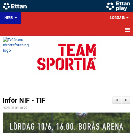
HERR
LOGGA IN
HEM
NYHETER
KALENDER
MATCHER
TRUPPEN
Inför NIF - TIF
<
>
BILDGALLERI
2023-06-09 18:27
DOKUMENT
HERRSEKTION