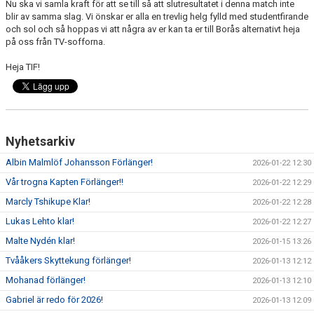
Nu ska vi samla kraft för att se till så att slutresultatet i denna match inte
blir av samma slag. Vi önskar er alla en trevlig helg fylld med studentfirande
och sol och så hoppas vi att några av er kan ta er till Borås alternativt heja
på oss från TV-sofforna.
Heja TIF!
Nyhetsarkiv
Albin Malmlöf Johansson Förlänger!
2026-01-22 12:30
Vår trogna Kapten Förlänger!!
2026-01-22 12:29
Marcly Tshikupe Klar!
2026-01-22 12:28
Lukas Lehto klar!
2026-01-22 12:27
Malte Nydén klar!
2026-01-15 13:26
Tvååkers Skyttekung förlänger!
2026-01-13 12:12
Mohanad förlänger!
2026-01-13 12:10
Gabriel är redo för 2026!
2026-01-13 12:09