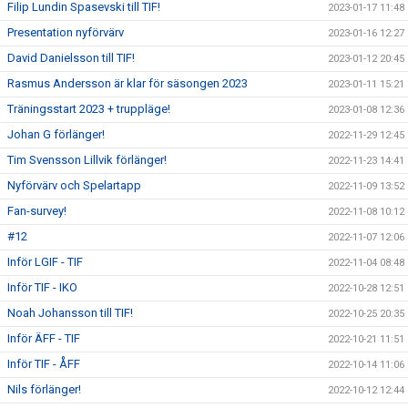
Filip Lundin Spasevski till TIF!
2023-01-17 11:48
Presentation nyförvärv
2023-01-16 12:27
David Danielsson till TIF!
2023-01-12 20:45
Rasmus Andersson är klar för säsongen 2023
2023-01-11 15:21
Träningsstart 2023 + truppläge!
2023-01-08 12:36
Johan G förlänger!
2022-11-29 12:45
Tim Svensson Lillvik förlänger!
2022-11-23 14:41
Nyförvärv och Spelartapp
2022-11-09 13:52
Fan-survey!
2022-11-08 10:12
#12
2022-11-07 12:06
Inför LGIF - TIF
2022-11-04 08:48
Inför TIF - IKO
2022-10-28 12:51
Noah Johansson till TIF!
2022-10-25 20:35
Inför ÄFF - TIF
2022-10-21 11:51
Inför TIF - ÅFF
2022-10-14 11:06
Nils förlänger!
2022-10-12 12:44