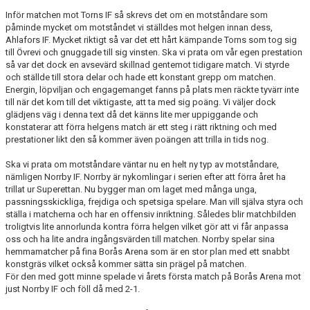
Inför matchen mot Torns IF så skrevs det om en motståndare som
påminde mycket om motståndet vi ställdes mot helgen innan dess,
Ahlafors IF. Mycket riktigt så var det ett hårt kämpande Torns som tog sig
till Övrevi och gnuggade till sig vinsten. Ska vi prata om vår egen prestation
så var det dock en avsevärd skillnad gentemot tidigare match. Vi styrde
och ställde till stora delar och hade ett konstant grepp om matchen.
Energin, löpviljan och engagemanget fanns på plats men räckte tyvärr inte
till när det kom till det viktigaste, att ta med sig poäng. Vi väljer dock
glädjens väg i denna text då det känns lite mer uppiggande och
konstaterar att förra helgens match är ett steg i rätt riktning och med
prestationer likt den så kommer även poängen att trilla in tids nog.
Ska vi prata om motståndare väntar nu en helt ny typ av motståndare,
nämligen Norrby IF. Norrby är nykomlingar i serien efter att förra året ha
trillat ur Superettan. Nu bygger man om laget med många unga,
passningsskickliga, frejdiga och spetsiga spelare. Man vill själva styra och
ställa i matcherna och har en offensiv inriktning. Således blir matchbilden
troligtvis lite annorlunda kontra förra helgen vilket gör att vi får anpassa
oss och ha lite andra ingångsvärden till matchen. Norrby spelar sina
hemmamatcher på fina Borås Arena som är en stor plan med ett snabbt
konstgräs vilket också kommer sätta sin prägel på matchen.
För den med gott minne spelade vi årets första match på Borås Arena mot
just Norrby IF och föll då med 2-1.