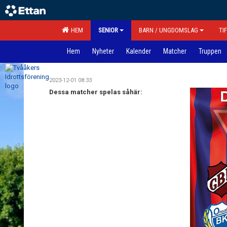
HEM
SENIOR
BARN / UNGDOMSLAG
TI
Hem
Nyheter
Kalender
Matcher
Truppen
2023-12-01 08:33
Dessa matcher spelas såhär: