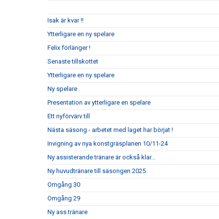
Isak är kvar !!
Ytterligare en ny spelare
Felix förlänger !
Senaste tillskottet
Ytterligare en ny spelare
Ny spelare
Presentation av ytterligare en spelare
Ett nyförvärv till
Nästa säsong - arbetet med laget har börjat !
Invigning av nya konstgräsplanen 10/11-24
Ny assisterande tränare är också klar...
Ny huvudtränare till säsongen 2025
Omgång 30
Omgång 29
Ny ass.tränare