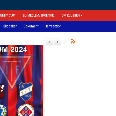
FUNNY CUP
BLI MEDLEM/SPONSOR
OM KLUBBEN
Bildgalleri
Dokument
Herrsektion
<
>