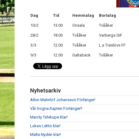
Dag
Tid
Hemmalag
Bortalag
10/2
13.00
Onsala
Tvååker
28/2
18.00
Tvååker
Varbergs GIF
3/3
12.00
Tvååker
L:a Träslövs FF
9/3
12.00
Galtabäck
Tvååker
Nyhetsarkiv
Albin Malmlöf Johansson Förlänger!
Vår trogna Kapten Förlänger!!
Marcly Tshikupe Klar!
Lukas Lehto klar!
Malte Nydén klar!